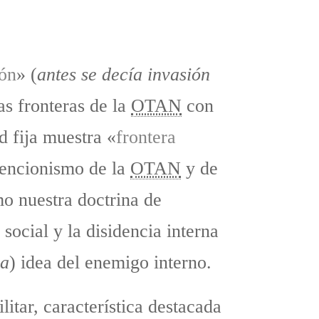
ón
» (
antes se decía invasión
as fronteras de la
OTAN
con
d fija muestra «
frontera
rvencionismo de la
OTAN
y de
mo nuestra doctrina de
social y la disidencia interna
da
) idea del enemigo interno.
litar, característica destacada