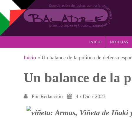
Pasar al contenido principal
INICIO
NOTICIAS
Se encuentra usted aquí
Inicio
» Un balance de la política de defensa espa
Un balance de la p
Por
Redacción
4 / Dic / 2023