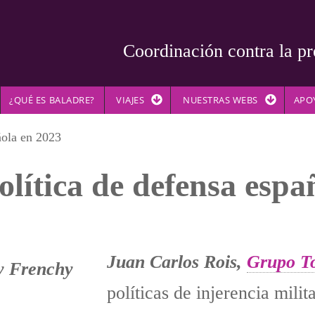
Coordinación contra la pr
¿QUÉ ES BALADRE?
VIAJES
NUESTRAS WEBS
APO
ñola en 2023
olítica de defensa espa
Juan Carlos Rois,
Grupo T
políticas de injerencia milit