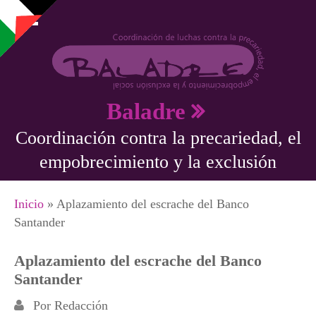
Pasar al contenido principal
Baladre
Coordinación contra la precariedad, el
empobrecimiento y la exclusión
Se encuentra usted aquí
Inicio
» Aplazamiento del escrache del Banco
Santander
Aplazamiento del escrache del Banco
Santander
Por
Redacción