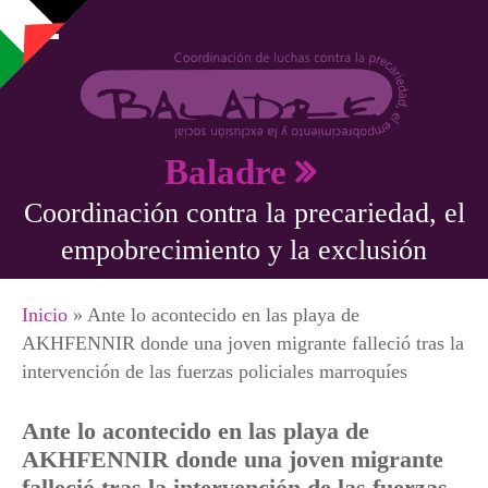
Pasar al contenido principal
Baladre
Coordinación contra la precariedad, el
empobrecimiento y la exclusión
Se encuentra usted aquí
Inicio
» Ante lo acontecido en las playa de
AKHFENNIR donde una joven migrante falleció tras la
intervención de las fuerzas policiales marroquíes
Ante lo acontecido en las playa de
AKHFENNIR donde una joven migrante
falleció tras la intervención de las fuerzas