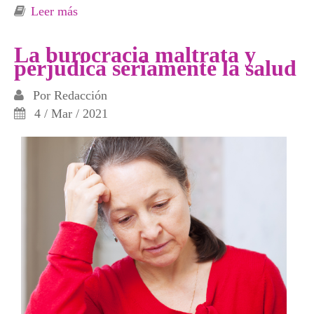
Leer más
sobre Primeras etapas de un colapso
anunciado, el balance ambiental de un 2021 y
recuperar la salud y la calle, los propósitos
La burocracia maltrata y
perjudica seriamente la salud
para el 2022
Por
Redacción
4 / Mar / 2021