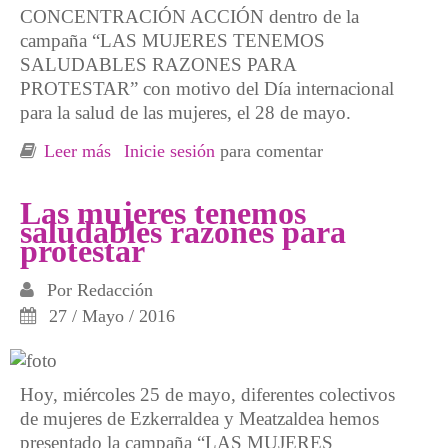
CONCENTRACIÓN ACCIÓN dentro de la
campaña “LAS MUJERES TENEMOS
SALUDABLES RAZONES PARA
PROTESTAR” con motivo del Día internacional
para la salud de las mujeres, el 28 de mayo.
Leer más
sobre “Las mujeres tenemos saludables
Inicie sesión
para comentar
razones para protestar”
Las mujeres tenemos
saludables razones para
protestar
Por
Redacción
27 / Mayo / 2016
Hoy, miércoles 25 de mayo, diferentes colectivos
de mujeres de Ezkerraldea y Meatzaldea hemos
presentado la campaña “LAS MUJERES