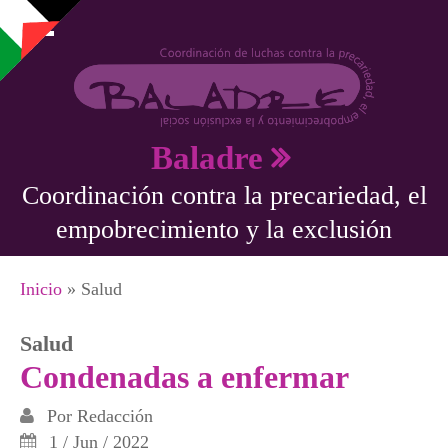
Pasar al contenido principal
Baladre
Coordinación contra la precariedad, el
empobrecimiento y la exclusión
Se encuentra usted aquí
Inicio
» Salud
Salud
Condenadas a enfermar
Por
Redacción
1 / Jun / 2022