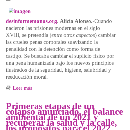
desinformemonos.org
. Alicia Alonso.-
Cuando
nacieron las prisiones modernas en el siglo
XVIII, se pretendía (
entre otros aspectos
) cambiar
las crueles penas corporales suavizando la
penalidad con la detención como forma de
castigo. Se buscaba cambiar el suplicio físico por
una pena humanizada bajo los nuevos principios
ilustrados de la seguridad, higiene, salubridad y
reeducación moral.
Leer más
sobre Condenadas a enfermar
Primeras etapas de un
colapso anunciado, el balance
ambiental de un 2021 y
recuperar la salud y la calle,
los propósitos para el 2022