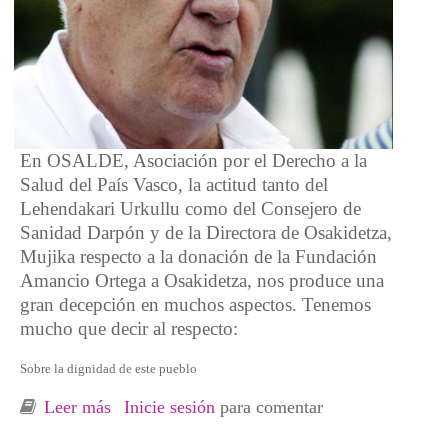
En OSALDE, Asociación por el Derecho a la
Salud del País Vasco, la actitud tanto del
Lehendakari Urkullu como del Consejero de
Sanidad Darpón y de la Directora de Osakidetza,
Mujika respecto a la donación de la Fundación
Amancio Ortega a Osakidetza, nos produce una
gran decepción en muchos aspectos. Tenemos
mucho que decir al respecto:
Sobre la dignidad de este pueblo
Leer más
sobre Comunicado de OSALDE respecto a la
Inicie sesión
para comentar
donación de la Fundación Amancio Ortega al