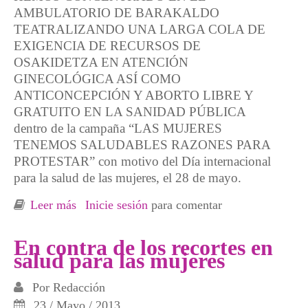
AMBULATORIO DE BARAKALDO
TEATRALIZANDO UNA LARGA COLA DE
EXIGENCIA DE RECURSOS DE
OSAKIDETZA EN ATENCIÓN
GINECOLÓGICA ASÍ COMO
ANTICONCEPCIÓN Y ABORTO LIBRE Y
GRATUITO EN LA SANIDAD PÚBLICA
dentro de la campaña “LAS MUJERES
TENEMOS SALUDABLES RAZONES PARA
PROTESTAR” con motivo del Día internacional
para la salud de las mujeres, el 28 de mayo.
Leer más
sobre Barakaldo. “Las mujeres tenemos
Inicie sesión
para comentar
saludables razones para protestar”
En contra de los recortes en
salud para las mujeres
Por
Redacción
23 / Mayo / 2013