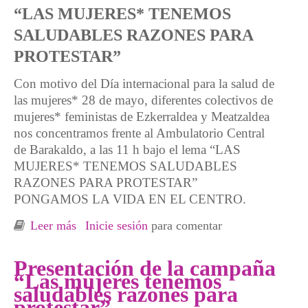
“LAS MUJERES* TENEMOS
SALUDABLES RAZONES PARA
PROTESTAR”
Con motivo del Día internacional para la salud de
las mujeres* 28 de mayo, diferentes colectivos de
mujeres* feministas de Ezkerraldea y Meatzaldea
nos concentramos frente al Ambulatorio Central
de Barakaldo, a las 11 h bajo el lema “LAS
MUJERES* TENEMOS SALUDABLES
RAZONES PARA PROTESTAR”
PONGAMOS LA VIDA EN EL CENTRO.
Leer más
sobre 28M Día internacional de acción por la
Inicie sesión
para comentar
salud de las mujeres*
Presentación de la campaña
“Las mujeres tenemos
saludables razones para
protestar”