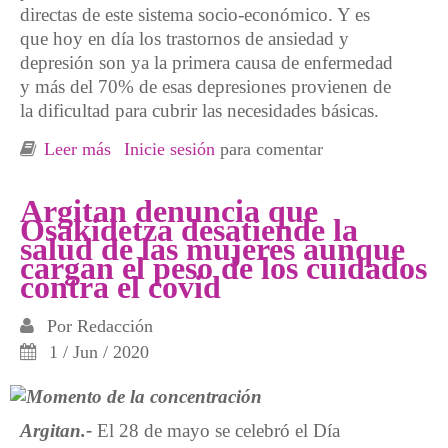
directas de este sistema socio-económico. Y es
que hoy en día los trastornos de ansiedad y
depresión son ya la primera causa de enfermedad
y más del 70% de esas depresiones provienen de
la dificultad para cubrir las necesidades básicas.
Leer más
sobre Salud y soberanía alimentaria
Inicie sesión
para comentar
Argitan denuncia que
Osakidetza desatiende la
salud de las mujeres aunque
cargan el peso de los cuidados
contra el covid
Por
Redacción
1 / Jun / 2020
Argitan.-
El 28 de mayo se celebró el Día