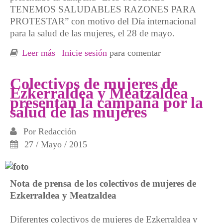
TENEMOS SALUDABLES RAZONES PARA
PROTESTAR” con motivo del Día internacional
para la salud de las mujeres, el 28 de mayo.
Leer más
sobre Las mujeres tenemos saludables razones
Inicie sesión
para comentar
para protestar
Colectivos de mujeres de
Ezkerraldea y Meatzaldea
presentan la campaña por la
salud de las mujeres
Por
Redacción
27 / Mayo / 2015
Nota de prensa de los colectivos de mujeres de
Ezkerraldea y Meatzaldea
Diferentes colectivos de mujeres de Ezkerraldea y