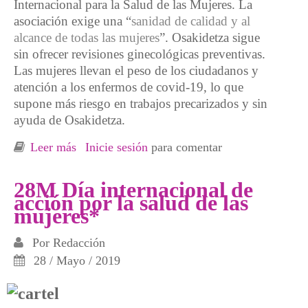
Internacional para la Salud de las Mujeres. La
asociación exige una “
sanidad de calidad y al
alcance de todas las mujeres
”. Osakidetza sigue
sin ofrecer revisiones ginecológicas preventivas.
Las mujeres llevan el peso de los ciudadanos y
atención a los enfermos de covid-19, lo que
supone más riesgo en trabajos precarizados y sin
ayuda de Osakidetza.
Leer más
sobre Argitan denuncia que Osakidetza
Inicie sesión
para comentar
desatiende la salud de las mujeres aunque
cargan el peso de los cuidados contra el covid
28M Día internacional de
acción por la salud de las
mujeres*
Por
Redacción
28 / Mayo / 2019