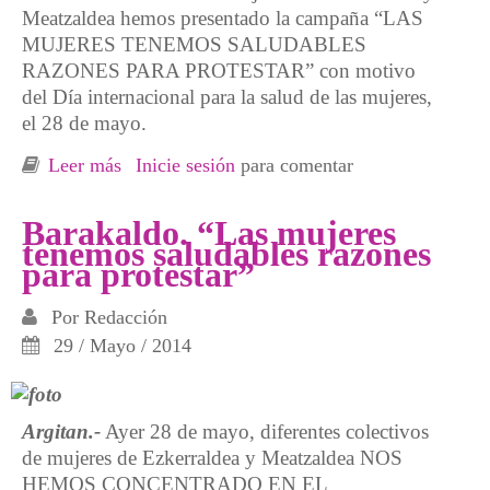
Meatzaldea hemos presentado la campaña “LAS
MUJERES TENEMOS SALUDABLES
RAZONES PARA PROTESTAR” con motivo
del Día internacional para la salud de las mujeres,
el 28 de mayo.
Leer más
sobre Colectivos de mujeres de Ezkerraldea y
Inicie sesión
para comentar
Meatzaldea presentan la campaña por la salud
de las mujeres
Barakaldo. “Las mujeres
tenemos saludables razones
para protestar”
Por
Redacción
29 / Mayo / 2014
Argitan.-
Ayer 28 de mayo, diferentes colectivos
de mujeres de Ezkerraldea y Meatzaldea NOS
HEMOS CONCENTRADO EN EL