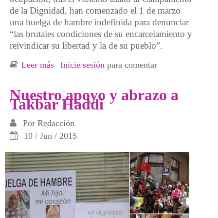
de la Dignidad, han comenzado el 1 de marzo
una huelga de hambre indefinida para denunciar
“las brutales condiciones de su encarcelamiento y
reivindicar su libertad y la de su pueblo”.
Leer más
sobre Trece presos políticos saharauis
Inicie sesión
para comentar
comienzan huelga de hambre en cárcel de
Marruecos
Nuestro apoyo y abrazo a
Takbar Haddi
Por
Redacción
10 / Jun / 2015