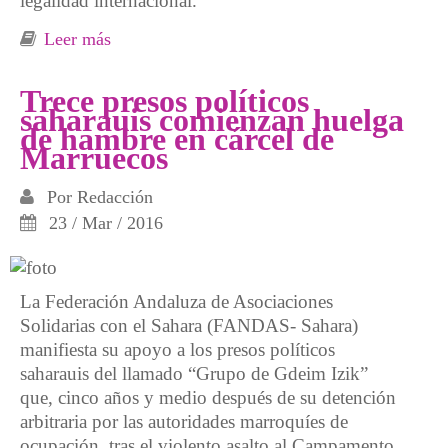
legalidad internacional.
Leer más
sobre “Marruecos asesina, España patrocina”
Trece presos políticos
saharauis comienzan huelga
de hambre en cárcel de
Marruecos
Por
Redacción
23 / Mar / 2016
La Federación Andaluza de Asociaciones
Solidarias con el Sahara (FANDAS- Sahara)
manifiesta su apoyo a los presos políticos
saharauis del llamado “Grupo de Gdeim Izik”
que, cinco años y medio después de su detención
arbitraria por las autoridades marroquíes de
ocupación, tras el violento asalto al Campamento