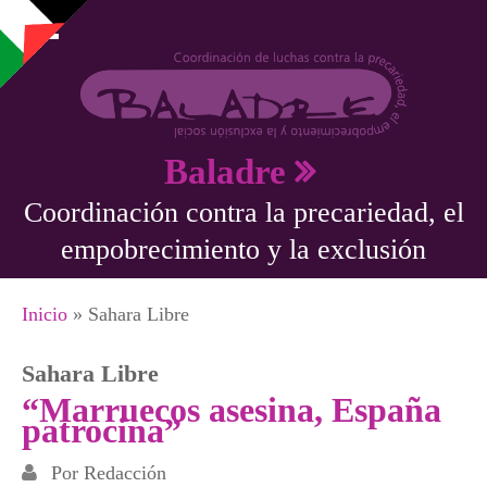
Pasar al contenido principal
Baladre
Coordinación contra la precariedad, el
empobrecimiento y la exclusión
Se encuentra usted aquí
Inicio
» Sahara Libre
Sahara Libre
“Marruecos asesina, España
patrocina”
Por
Redacción