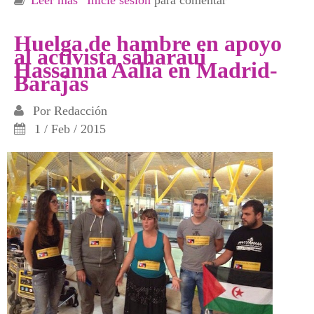
Huelga de hambre en apoyo
al activista saharaui
Hassanna Aalía en Madrid-
Barajas
Por
Redacción
1 / Feb / 2015