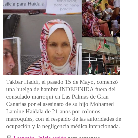
Takbar Haddi, el pasado 15 de Mayo, comenzó
una huelga de hambre INDEFINIDA fuera del
consulado marroquí en Las Palmas de Gran
Canarias por el asesinato de su hijo Mohamed
Lamine Haidala de 21 años por colonos
marroquíes, con el respaldo de las autoridades de
ocupación y la negligencia médica intencionada.
Leer más
sobre Nuestro apoyo y abrazo a Takbar Haddi
Inicie sesión
para comentar