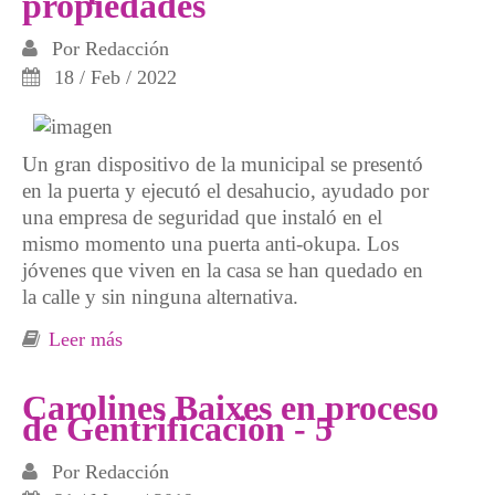
propiedades
Por
Redacción
18 / Feb / 2022
Un gran dispositivo de la municipal se presentó
en la puerta y ejecutó el desahucio, ayudado por
una empresa de seguridad que instaló en el
mismo momento una puerta anti-okupa. Los
jóvenes que viven en la casa se han quedado en
la calle y sin ninguna alternativa.
Leer más
sobre Se ejecuta un desahucio en San
Francisco (Bilbo), para que un fondo buitre
recuperase una de sus propiedades
Carolines Baixes en proceso
de Gentrificación - 5
Por
Redacción