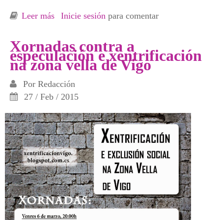
Leer más
sobre Alacant. Carolines Baixes en proceso de
Inicie sesión
para comentar
Gentrificación
Xornadas contra a
especulación e xentrificación
na zona vella de Vigo
Por
Redacción
27 / Feb / 2015