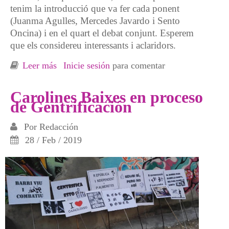
tenim la introducció que va fer cada ponent
(Juanma Agulles, Mercedes Javardo i Sento
Oncina) i en el quart el debat conjunt. Esperem
que els considereu interessants i aclaridors.
Leer más
sobre Carolines Baixes en proceso de
Inicie sesión
para comentar
Gentrificación - 5
Carolines Baixes en proceso
de Gentrificación
Por
Redacción
28 / Feb / 2019