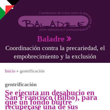
Pasar al contenido principal
Baladre
Coordinación contra la precariedad, el
empobrecimiento y la exclusión
Se encuentra usted aquí
Inicio
» gentrificación
gentrificación
Se ejecuta un desahucio en
San Francisco (Bilbo), para
que un fondo buitre
recuperase una de sus