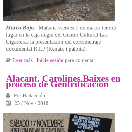
Marea Roja.-
Mañana viernes 1 de marzo tendrá
lugar en la caja negra del Centro Cultural Las
Cigarreras la presentación del cortometraje
documental R.I.P (Renaix i palpita).
Leer más
sobre Carolines Baixes en proceso de
Inicie sesión
para comentar
Gentrificación
Alacant. Carolines Baixes en
proceso de Gentrificación
Por
Redacción
23 / Nov / 2018