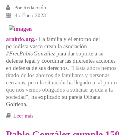
Por
Redacción
4 / Ene / 2023
arainfo.org
.-
La familia y el entorno del
periodista vasco crean la asociación
#FreePabloGonzález
para dar soporte a su
defensa legal y coordinar las diferentes acciones
en defensa de sus derechos. "
Hasta ahora hemos
tirado de los ahorros de familiares y personas
cercanas, pero la situación ha llegado a tal punto
que nos vemos obligados a solicitar ayuda a la
sociedad
", ha explicado su pareja Oihana
Goiriena.
Leer más
sobre Llamamiento a la solidaridad por Pablo
González tras diez meses encarcelado en
Polonia en durísimas condiciones
Pablo González cumple 150