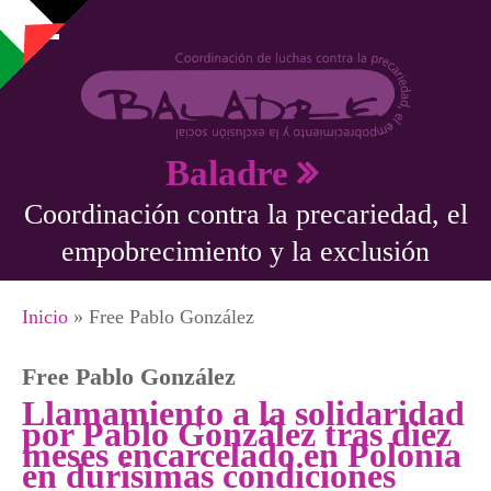
Pasar al contenido principal
Baladre
Coordinación contra la precariedad, el
empobrecimiento y la exclusión
Se encuentra usted aquí
Inicio
» Free Pablo González
Free Pablo González
Llamamiento a la solidaridad
por Pablo González tras diez
meses encarcelado en Polonia
en durísimas condiciones