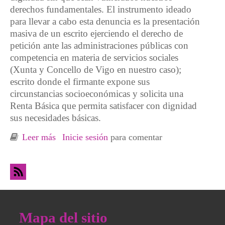
derechos fundamentales. El instrumento ideado
para llevar a cabo esta denuncia es la presentación
masiva de un escrito ejerciendo el derecho de
petición ante las administraciones públicas con
competencia en materia de servicios sociales
(Xunta y Concello de Vigo en nuestro caso);
escrito donde el firmante expone sus
circunstancias socioeconómicas y solicita una
Renta Básica que permita satisfacer con dignidad
sus necesidades básicas.
Leer más
sobre Campaña de la ODS-Coia: Exige con la
Inicie sesión
para comentar
hoja de denuncia social lo que ya debería ser
un derecho, Renta Básica para todas!
Mapa del sitio