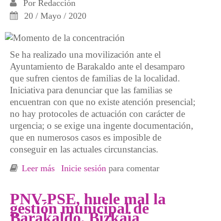
Por
Redacción
20 / Mayo / 2020
Se ha realizado una movilización ante el
Ayuntamiento de Barakaldo ante el desamparo
que sufren cientos de familias de la localidad.
Iniciativa para denunciar que las familias se
encuentran con que no existe atención presencial;
no hay protocoles de actuación con carácter de
urgencia; o se exige una ingente documentación,
que en numerosos casos es imposible de
conseguir en las actuales circunstancias.
Leer más
sobre El Ayuntamiento deja a las familias
Inicie sesión
para comentar
“desnudas frente al virus del paro y la
pobreza”
PNV-PSE, huele mal la
gestión municipal de
Barakaldo, Bizkaia