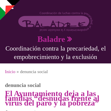
Pasar al contenido principal
Baladre
Coordinación contra la precariedad, el
empobrecimiento y la exclusión
Se encuentra usted aquí
Inicio
» denuncia social
denuncia social
El Ayuntamiento deja a las
familias “desnudas frente al
virus del paro y la pobreza”