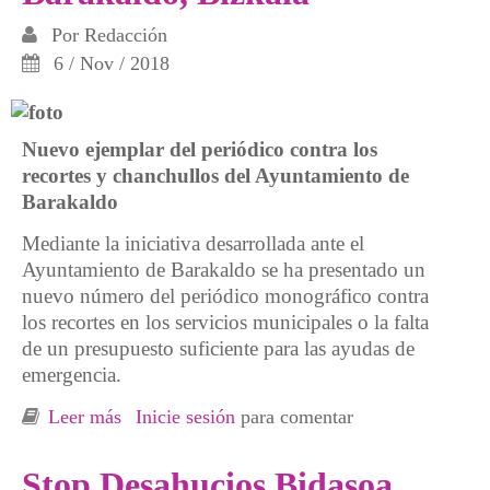
Por
Redacción
6 / Nov / 2018
Nuevo ejemplar del periódico contra los
recortes y chanchullos del Ayuntamiento de
Barakaldo
Mediante la iniciativa desarrollada ante el
Ayuntamiento de Barakaldo se ha presentado un
nuevo número del periódico monográfico contra
los recortes en los servicios municipales o la falta
de un presupuesto suficiente para las ayudas de
emergencia.
Leer más
sobre PNV-PSE, huele mal la gestión
Inicie sesión
para comentar
municipal de Barakaldo, Bizkaia
Stop Desahucios Bidasoa