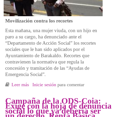
Movilización contra los recortes
Esta mañana, una mujer viuda, con un hijo en
paro a su cargo, ha denunciado ante el
“Departamento de Acción Social” los recortes
sociales que le han sido aplicados por el
Ayuntamiento de Barakaldo. Recortes que
contravienen la normativa que regula la
concesión y tramitación de las “Ayudas de
Emergencia Social”.
Leer más
sobre Una familia denuncia los recortes del
Inicie sesión
para comentar
Ayuntamiento de Barakaldo
Campaña de la ODS-Coia:
Exige con la hoja de denuncia
social lo que ya debería ser
un derecho, Renta Básica