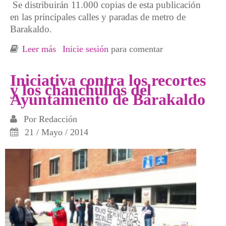
Se distribuirán 11.000 copias de esta publicación
en las principales calles y paradas de metro de
Barakaldo.
Leer más
sobre Nuevo ejemplar del periódico contra los
Inicie sesión
para comentar
recortes y los chanchullos del Ayuntamiento
de Barakaldo
Iniciativa contra los recortes
y los chanchullos del
Ayuntamiento de Barakaldo
Por
Redacción
21 / Mayo / 2014