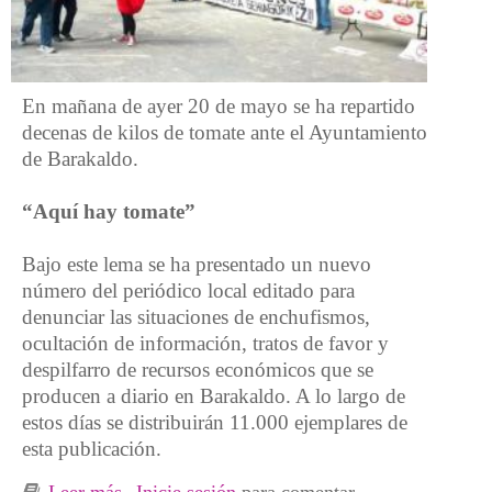
En mañana de ayer 20 de mayo se ha repartido
decenas de kilos de tomate ante el Ayuntamiento
de Barakaldo.
“Aquí hay tomate”
Bajo este lema se ha presentado un nuevo
número del periódico local editado para
denunciar las situaciones de enchufismos,
ocultación de información, tratos de favor y
despilfarro de recursos económicos que se
producen a diario en Barakaldo. A lo largo de
estos días se distribuirán 11.000 ejemplares de
esta publicación.
Leer más
sobre Iniciativa contra los recortes y los
Inicie sesión
para comentar