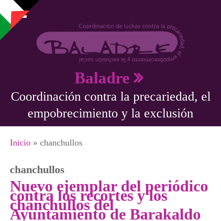
Pasar al contenido principal
Baladre
Coordinación contra la precariedad, el
empobrecimiento y la exclusión
Se encuentra usted aquí
Inicio
» chanchullos
chanchullos
Nuevo ejemplar del periódico
contra los recortes y los
chanchullos del
Ayuntamiento de Barakaldo