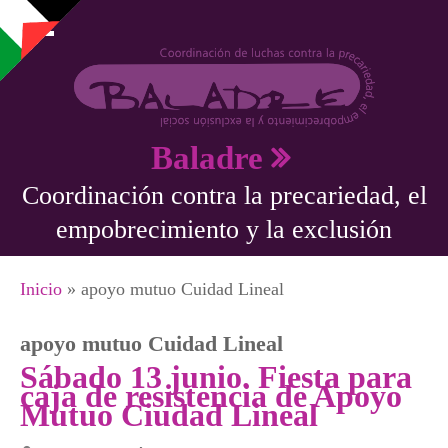
Pasar al contenido principal
Baladre
Coordinación contra la precariedad, el
empobrecimiento y la exclusión
Se encuentra usted aquí
Inicio
» apoyo mutuo Cuidad Lineal
apoyo mutuo Cuidad Lineal
Sábado 13 junio. Fiesta para
caja de resistencia de Apoyo
Mutuo Ciudad Lineal