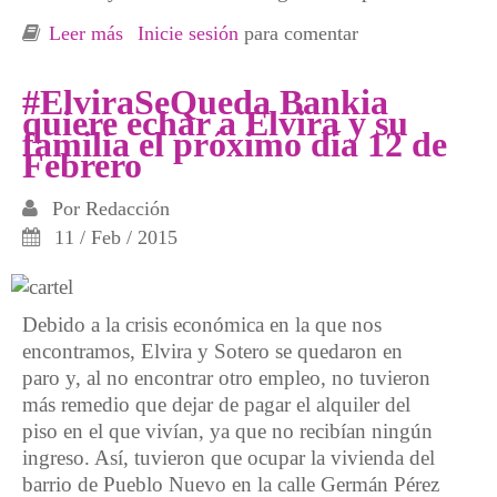
Leer más
sobre Sábado 13 junio. Fiesta para caja de
Inicie sesión
para comentar
resistencia de Apoyo Mutuo Ciudad Lineal
#ElviraSeQueda Bankia
quiere echar a Elvira y su
familia el próximo día 12 de
Febrero
Por
Redacción
11 / Feb / 2015
Debido a la crisis económica en la que nos
encontramos, Elvira y Sotero se quedaron en
paro y, al no encontrar otro empleo, no tuvieron
más remedio que dejar de pagar el alquiler del
piso en el que vivían, ya que no recibían ningún
ingreso. Así, tuvieron que ocupar la vivienda del
barrio de Pueblo Nuevo en la calle Germán Pérez