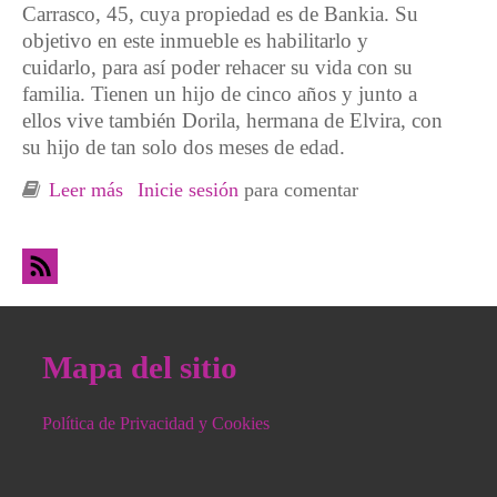
Carrasco, 45, cuya propiedad es de Bankia. Su
objetivo en este inmueble es habilitarlo y
cuidarlo, para así poder rehacer su vida con su
familia. Tienen un hijo de cinco años y junto a
ellos vive también Dorila, hermana de Elvira, con
su hijo de tan solo dos meses de edad.
Leer más
sobre #ElviraSeQueda Bankia quiere echar a
Inicie sesión
para comentar
Elvira y su familia el próximo día 12 de
Febrero
Mapa del sitio
Política de Privacidad y Cookies