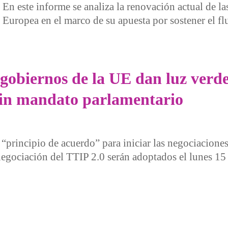
En este informe se analiza la renovación actual de la
Europea en el marco de su apuesta por sostener el fl
mo verde militar: materias primas y acuerdos comerciales par
obiernos de la UE dan luz verde a
sin mandato parlamentario
“principio de acuerdo” para iniciar las negociacione
gociación del TTIP 2.0 serán adoptados el lunes 15
ernos de la UE dan luz verde al inicio de las negociaciones 