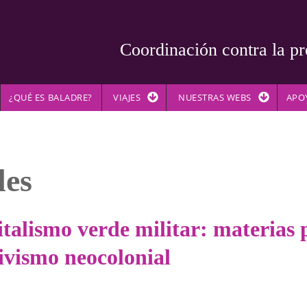
Coordinación contra la pr
¿QUÉ ES BALADRE?
VIAJES
NUESTRAS WEBS
APO
les
talismo verde militar: materias
tivismo neocolonial