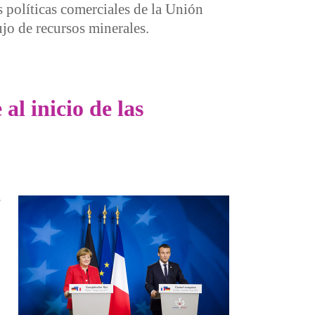
s políticas comerciales de la Unión
ujo de recursos minerales.
a el extractivismo neocolonial
l inicio de las
s
con Trump sin mandato parlamentario