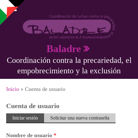
Pasar al contenido principal
Baladre
Coordinación contra la precariedad, el
empobrecimiento y la exclusión
Se encuentra usted aquí
Inicio
» Cuenta de usuario
Cuenta de usuario
Solapas principales
Iniciar sesión
(solapa
Solicitar una nueva contraseña
activa)
Nombre de usuario
*