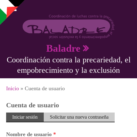
Pasar al contenido principal
Baladre
Coordinación contra la precariedad, el
empobrecimiento y la exclusión
Se encuentra usted aquí
Inicio
» Cuenta de usuario
Cuenta de usuario
Solapas principales
Iniciar sesión
(solapa
Solicitar una nueva contraseña
activa)
Nombre de usuario
*