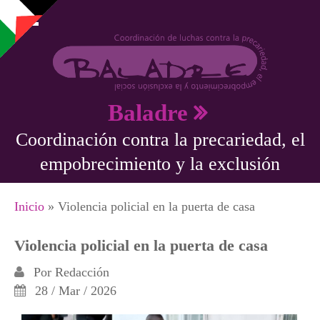
Pasar al contenido principal
Baladre
Coordinación contra la precariedad, el
empobrecimiento y la exclusión
Se encuentra usted aquí
Inicio
» Violencia policial en la puerta de casa
Violencia policial en la puerta de casa
Por
Redacción
28 / Mar / 2026