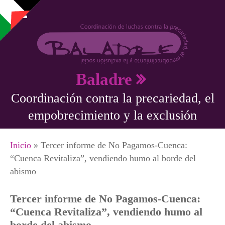
Pasar al contenido principal
Baladre
Coordinación contra la precariedad, el
empobrecimiento y la exclusión
Se encuentra usted aquí
Inicio
» Tercer informe de No Pagamos-Cuenca:
“Cuenca Revitaliza”, vendiendo humo al borde del
abismo
Tercer informe de No Pagamos-Cuenca:
“Cuenca Revitaliza”, vendiendo humo al
borde del abismo