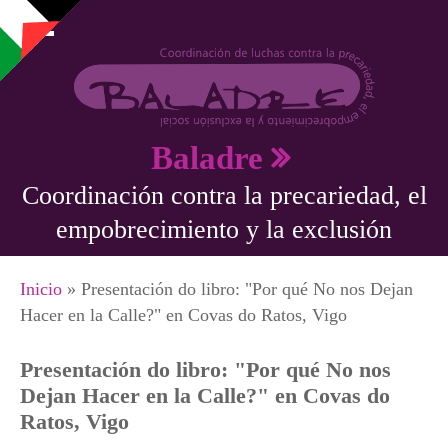
Pasar al contenido principal
Baladre
Coordinación contra la precariedad, el
empobrecimiento y la exclusión
Se encuentra usted aquí
Inicio
» Presentación do libro: "Por qué No nos Dejan
Hacer en la Calle?" en Covas do Ratos, Vigo
Presentación do libro: "Por qué No nos
Dejan Hacer en la Calle?" en Covas do
Ratos, Vigo