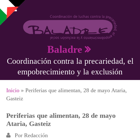
Pasar al contenido principal
Baladre
Coordinación contra la precariedad, el
empobrecimiento y la exclusión
Se encuentra usted aquí
Inicio
» Periferias que alimentan, 28 de mayo Ataria,
Gasteiz
Periferias que alimentan, 28 de mayo
Ataria, Gasteiz
Por
Redacción