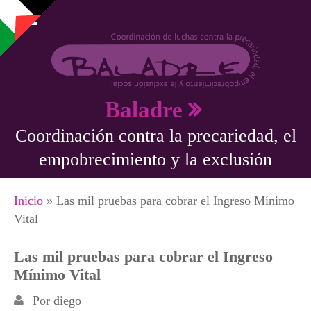
Pasar al contenido principal
Baladre
Coordinación contra la precariedad, el
empobrecimiento y la exclusión
Se encuentra usted aquí
Inicio
» Las mil pruebas para cobrar el Ingreso Mínimo
Vital
Las mil pruebas para cobrar el Ingreso
Mínimo Vital
Por
diego