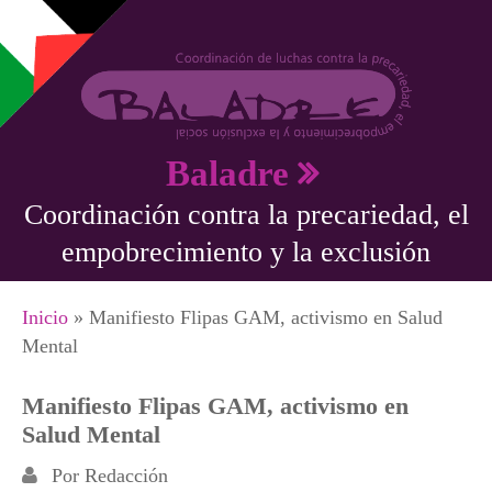
Pasar al contenido principal
Baladre
Coordinación contra la precariedad, el
empobrecimiento y la exclusión
Se encuentra usted aquí
Inicio
» Manifiesto Flipas GAM, activismo en Salud
Mental
Manifiesto Flipas GAM, activismo en
Salud Mental
Por
Redacción