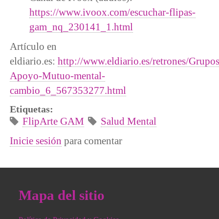
https://www.ivoox.com/escuchar-flipas-
gam_nq_230141_1.html
Artículo en
eldiario.es:
http://www.eldiario.es/retrones/Grupos
Apoyo-Mutuo-mental-
cambio_6_567353277.html
Etiquetas:
FlipArte GAM
Salud Mental
Inicie sesión
para comentar
Mapa del sitio