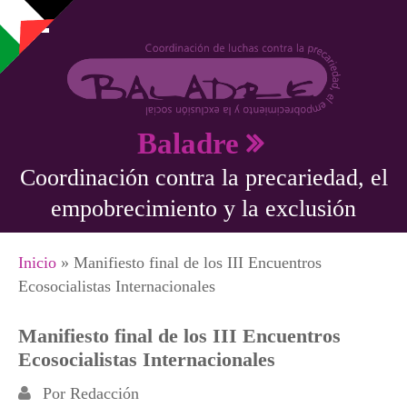
Pasar al contenido principal
Baladre
Coordinación contra la precariedad, el
empobrecimiento y la exclusión
Se encuentra usted aquí
Inicio
» Manifiesto final de los III Encuentros
Ecosocialistas Internacionales
Manifiesto final de los III Encuentros
Ecosocialistas Internacionales
Por
Redacción