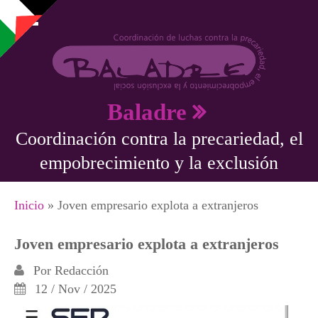
Pasar al contenido principal
Baladre
Coordinación contra la precariedad, el
empobrecimiento y la exclusión
Se encuentra usted aquí
Inicio
» Joven empresario explota a extranjeros
Joven empresario explota a extranjeros
Por
Redacción
12 / Nov / 2025