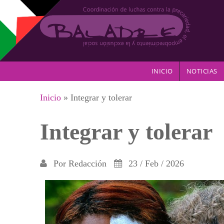
Pasar al contenido principal
INICIO
NOTICIAS
Se encuentra usted aquí
Inicio
» Integrar y tolerar
Integrar y tolerar
Por
Redacción
23 / Feb / 2026