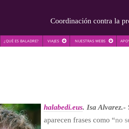
Coordinación contra la pr
¿QUÉ ES BALADRE?
VIAJES
NUESTRAS WEBS
APO
halabedi.eus
. Isa Alvarez.-
aparecen frases como “
no s