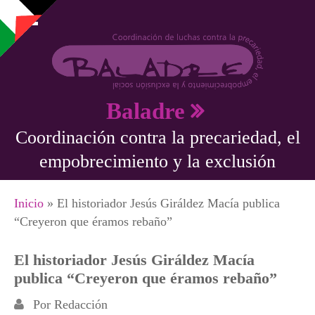
Pasar al contenido principal
Baladre
Coordinación contra la precariedad, el
empobrecimiento y la exclusión
Se encuentra usted aquí
Inicio
» El historiador Jesús Giráldez Macía publica
“Creyeron que éramos rebaño”
El historiador Jesús Giráldez Macía
publica “Creyeron que éramos rebaño”
Por
Redacción