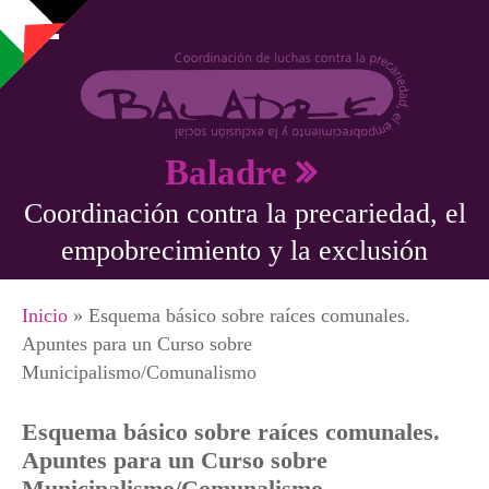
Pasar al contenido principal
Baladre
Coordinación contra la precariedad, el
empobrecimiento y la exclusión
Se encuentra usted aquí
Inicio
» Esquema básico sobre raíces comunales.
Apuntes para un Curso sobre
Municipalismo/Comunalismo
Esquema básico sobre raíces comunales.
Apuntes para un Curso sobre
Municipalismo/Comunalismo