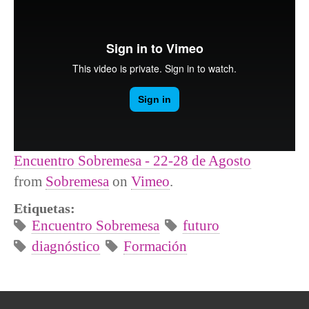
Encuentro Sobremesa - 22-28 de Agosto
from
Sobremesa
on
Vimeo
.
Etiquetas:
Encuentro Sobremesa
futuro
diagnóstico
Formación