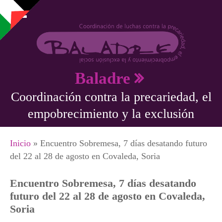
Pasar al contenido principal
Baladre
Coordinación contra la precariedad, el
empobrecimiento y la exclusión
Se encuentra usted aquí
Inicio
» Encuentro Sobremesa, 7 días desatando futuro
del 22 al 28 de agosto en Covaleda, Soria
Encuentro Sobremesa, 7 días desatando
futuro del 22 al 28 de agosto en Covaleda,
Soria