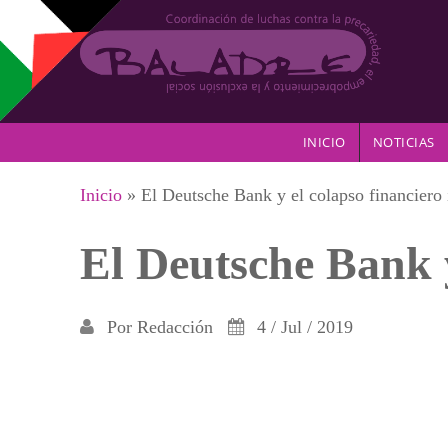
Pasar al contenido principal
INICIO
NOTICIAS
Se encuentra usted aquí
Inicio
» El Deutsche Bank y el colapso financiero 
El Deutsche Bank y
Por
Redacción
4 / Jul / 2019