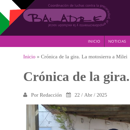
Pasar al contenido principal
INICIO
NOTICIAS
Se encuentra usted aquí
Inicio
» Crónica de la gira. La motosierra a Milei
Crónica de la gira
Por
Redacción
22 / Abr / 2025