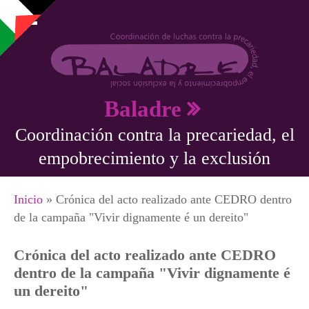
Pasar al contenido principal
Baladre
Coordinación contra la precariedad, el
empobrecimiento y la exclusión
Se encuentra usted aquí
Inicio
» Crónica del acto realizado ante CEDRO dentro
de la campaña "Vivir dignamente é un dereito"
Crónica del acto realizado ante CEDRO
dentro de la campaña "Vivir dignamente é
un dereito"