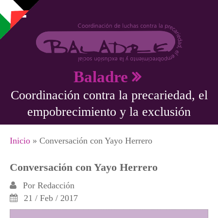
Pasar al contenido principal
Baladre
Coordinación contra la precariedad, el
empobrecimiento y la exclusión
Se encuentra usted aquí
Inicio
» Conversación con Yayo Herrero
Conversación con Yayo Herrero
Por
Redacción
21 / Feb / 2017