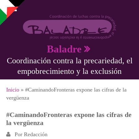
Pasar al contenido principal
Baladre
Coordinación contra la precariedad, el
empobrecimiento y la exclusión
Se encuentra usted aquí
Inicio
» #CaminandoFronteras expone las cifras de la
vergüenza
#CaminandoFronteras expone las cifras de
la vergüenza
Por
Redacción