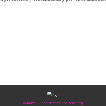
 Comunidad es una alternativa segura y resiliente en tiempos 
baladre(A)coordinacionbaladre.org