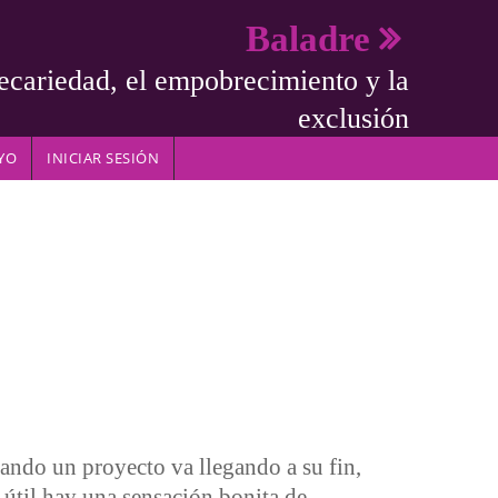
Baladre
ecariedad, el empobrecimiento y la
exclusión
YO
INICIAR SESIÓN
ndo un proyecto va llegando a su fin,
e útil,hay una sensación bonita de