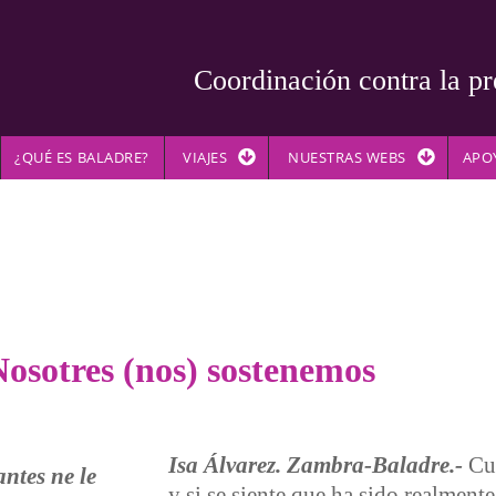
Coordinación contra la pr
¿QUÉ ES BALADRE?
VIAJES
NUESTRAS WEBS
APO
Nosotres (nos) sostenemos
Isa Álvarez. Zambra-Baladre.-
Cua
y si se siente que ha sido realment