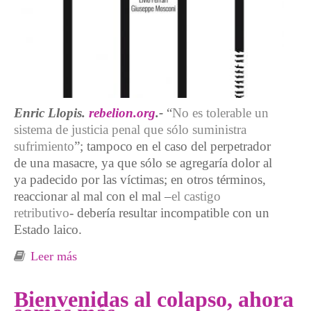
Enric Llopis.
rebelion.org
.-
“
No es tolerable un
sistema de justicia penal que sólo suministra
sufrimiento
”; tampoco en el caso del perpetrador
de una masacre, ya que sólo se agregaría dolor al
ya padecido por las víctimas; en otros términos,
reaccionar al mal con el mal –
el castigo
retributivo
- debería resultar incompatible con un
Estado laico.
Leer más
sobre «La prisión viola los derechos
fundamentales y compromete la dignidad
humana»
Bienvenidas al colapso, ahora