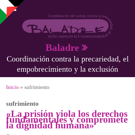
Pasar al contenido principal
Baladre
Coordinación contra la precariedad, el
empobrecimiento y la exclusión
Se encuentra usted aquí
Inicio
» sufrimiento
sufrimiento
«La prisión viola los derechos
fundamentales y compromete
la dignidad humana»