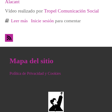
Alacant
Vídeo realizado por
Tropel Comunicación Social
Leer más
sobre Laberinto burocrático RVI-IMV
Inicie sesión
para comentar
Mapa del sitio
Política de Privacidad y Cookies