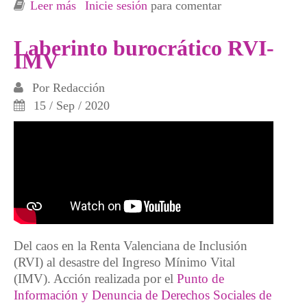
Leer más
sobre Segunda concentración: Laberinto
Inicie sesión
para comentar
burocrático RVI-IMV
Laberinto burocrático RVI-
IMV
Por
Redacción
15 / Sep / 2020
Del caos en la Renta Valenciana de Inclusión
(RVI) al desastre del Ingreso Mínimo Vital
(IMV). Acción realizada por el
Punto de
Información y Denuncia de Derechos Sociales de