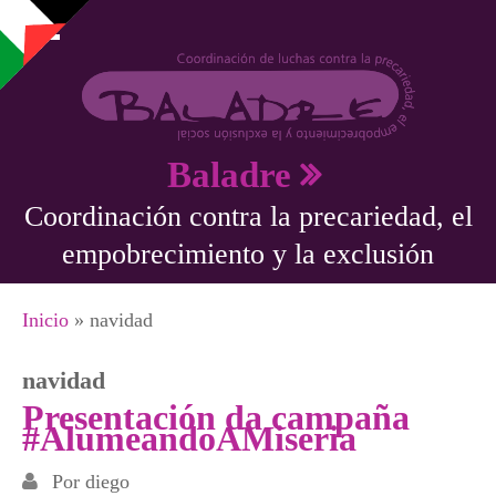
Pasar al contenido principal
Baladre
Coordinación contra la precariedad, el
empobrecimiento y la exclusión
Se encuentra usted aquí
Inicio
» navidad
navidad
Presentación da campaña
#AlumeandoAMiseria
Por
diego