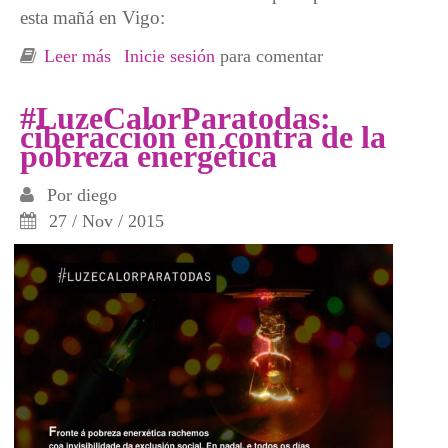
esta mañá en Vigo:
Leer más
sobre Presentación da campaña
Inicie sesión
para comentar
#AlumeandoAMiseria
#LuzeCalorParatodas:
ciberacción en contra de la
pobreza energética
Por
diego
27 / Nov / 2015