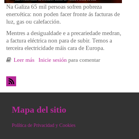
Na Galiza 65 mil persoas sofren pobreza
enerxética: non poden facer fronte ás facturas de
luz, gas ou calefacción.
Mentres a desigualdade e a precariedade medran,
a factura eléctrica non para de subir. Temos a
terceira electricidade máis cara de Europa.
Leer más
sobre #LuzeCalorParatodas: ciberacción en
Inicie sesión
para comentar
contra de la pobreza energética
Mapa del sitio
Política de Privacidad y Cookies