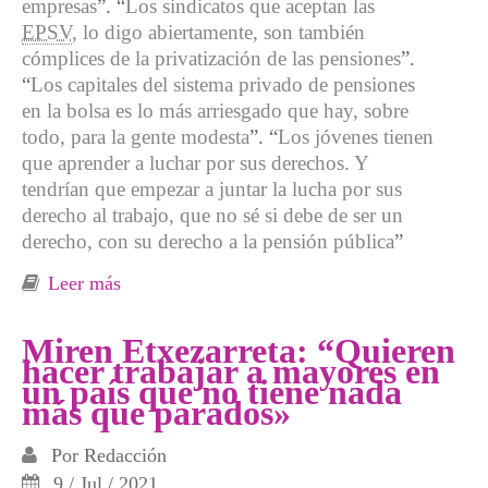
empresas
”. “
Los sindicatos que aceptan las
EPSV
, lo digo abiertamente, son también
cómplices de la privatización de las pensiones
”.
“
Los capitales del sistema privado de pensiones
en la bolsa es lo más arriesgado que hay, sobre
todo, para la gente modesta
”. “
Los jóvenes tienen
que aprender a luchar por sus derechos. Y
tendrían que empezar a juntar la lucha por sus
derecho al trabajo, que no sé si debe de ser un
derecho, con su derecho a la pensión pública
”
Leer más
sobre Miren Etxezarreta: “para garantizar el
futuro de las pensiones públicas solo veo la
lucha social, la reivindicación, no hay otra”
Miren Etxezarreta: “Quieren
hacer trabajar a mayores en
un país que no tiene nada
más que parados»
Por
Redacción
9 / Jul / 2021