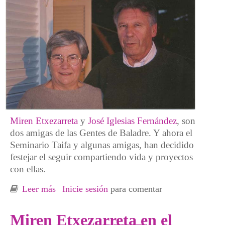
Miren Etxezarreta
y
José Iglesias Fernández
, son
dos amigas de las Gentes de Baladre. Y ahora el
Seminario Taifa y algunas amigas, han decidido
festejar el seguir compartiendo vida y proyectos
con ellas.
Leer más
sobre Merecido reconocimiento a dos grandes
Inicie sesión
para comentar
amigas, Miren Etxezarreta y José Iglesias
Miren Etxezarreta en el