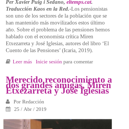
Per Xavier Puig i Sedano,
eltemps.cat
.
Traducción Kaos en la Red.-
Los pensionistas
son uno de los sectores de la población que se
han mantenido más movilizados estos último
año. Sobre el problema de las pensiones hemos
hablado con el economista crítica Miren
Etxezarreta y José Iglesias, autores del libro ‘El
Cuento de las Pensiones’ (Icaria, 2019).
Leer más
sobre Miren Etxezarreta y José Iglesias; «Los
Inicie sesión
para comentar
grandes sindicatos están participando en la
privatización de las pensiones»
Merecido reconocimiento a
dos grandes amigas, Miren
Etxezarreta y José Iglesias
Por
Redacción
25 / Abr / 2019