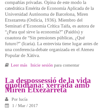
compañías privadas. Opina de este modo la
catedrática Emérita de Economía Aplicada de la
Universidad Autónoma de Barcelona, Miren
Etxezarreta (Ordicia, 1936). Miembro del
Seminari d’Economia Crítica Taifa, es autora de
“¿Para qué sirve la economía?” (Paidós) y
coautora de “Sin pensiones públicas, ¿Qué
futuro?” (Icaria). La entrevista tiene lugar antes de
una conferencia-debate organizada en el Ateneu
Popular de Xàtiva.
Leer más
sobre “Ningún talento justifica los sueldos
Inicie sesión
para comentar
escandalosos en el IBEX 35”
La despossessió de la vida
quotidiana: xerrada amb
Miren Etxezarreta
Por
lucía
1 / Mar / 2017