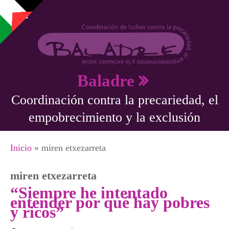
Pasar al contenido principal
Baladre
Coordinación contra la precariedad, el
empobrecimiento y la exclusión
Se encuentra usted aquí
Inicio
» miren etxezarreta
miren etxezarreta
“Siempre he intentado
entender por qué hay pobres
y ricos”