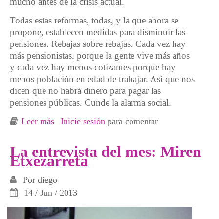
mucho antes de la crisis actual.
Todas estas reformas, todas, y la que ahora se
propone, establecen medidas para disminuir las
pensiones. Rebajas sobre rebajas. Cada vez hay
más pensionistas, porque la gente vive más años
y cada vez hay menos cotizantes porque hay
menos población en edad de trabajar. Así que nos
dicen que no habrá dinero para pagar las
pensiones públicas. Cunde la alarma social.
Leer más
sobre Las pensiones no se tocan! Síntesis para
Inicie sesión
para comentar
gente con prisa
La entrevista del mes: Miren
Etxezarreta
Por
diego
14 / Jun / 2013