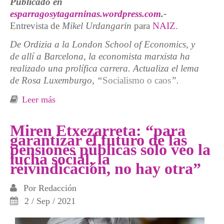
Publicado en
esparragosytagarninas.wordpress.com
.-
Entrevista de
Mikel Urdangarin
para
NAIZ
.
De Ordizia a la London School of Economics, y
de allí a Barcelona, la economista marxista ha
realizado una prolífica carrera. Actualiza el lema
de Rosa Luxemburgo, “
Socialismo o caos
”.
Leer más
sobre “Siempre he intentado entender por qué
hay pobres y ricos”
Miren Etxezarreta: “para
garantizar el futuro de las
pensiones públicas solo veo la
lucha social, la
reivindicación, no hay otra”
Por
Redacción
2 / Sep / 2021