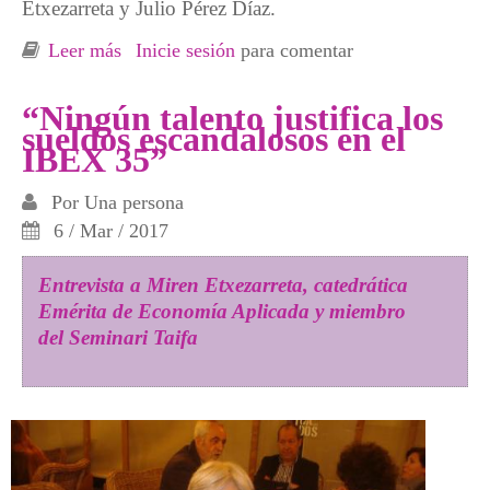
Etxezarreta y Julio Pérez Díaz.
Leer más
sobre Miren Etxezarreta en el programa de
Inicie sesión
para comentar
RTVE, Millennium, con el tema, ¿Pensiones
para todos?
“Ningún talento justifica los
sueldos escandalosos en el
IBEX 35”
Por
Una persona
6 / Mar / 2017
Entrevista a Miren Etxezarreta, catedrática
Emérita de Economía Aplicada y miembro
del Seminari Taifa