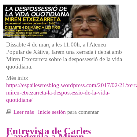
Dissabte 4 de març a les 11.00h, a l'Ateneu
Popular de Xàtiva, farem una xerrada i debat amb
Miren Etxezarreta sobre la despossessió de la vida
quotidiana.
Més info:
https://espaileseresblog.wordpress.com/2017/02/21/xerr
miren-etxezarreta-la-despossessio-de-la-vida-
quotidiana/
Leer más
sobre La despossessió de la vida quotidiana:
Inicie sesión
para comentar
xerrada amb Miren Etxezarreta
Entrevista de Carles
Capdevila a Miren