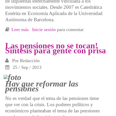
de izquierdas
estrechamente vinculada a los
movimientos sociales. Desde 2007 es Catedrática
Emérita en Economía Aplicada de la Universidad
Autónoma de Barcelona.
Leer más
sobre Conferencia de Miren Etxezarreta
Inicie sesión
para comentar
Lunes 28 de Abril
Las pensiones no se tocan!
Síntesis para gente con prisa
Por
Redacción
25 / Sep / 2013
Hay que reformar las
pensiones
No es verdad que el tema de las pensiones tiene
que ver con la crisis. Los poderes políticos y
económicos planteaban el tema de las pensiones