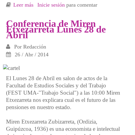
Leer más
sobre Entrevista de Carles Capdevila a Miren
Inicie sesión
para comentar
Etxezarreta
Conferencia de Miren
Etxezarreta Lunes 28 de
Abril
Por
Redacción
26 / Abr / 2014
El Lunes 28 de Abril en salon de actos de la
Facultad de Estudios Sociales y del Trabajo
(FEST UMA-"Trabajo Social") a las 10:00 Miren
Etxezarreta nos explicara cual es el futuro de las
pensiones en nuestro estado.
Miren Etxezarreta Zubizarreta, (Ordizia,
Guipúzcoa, 1936) es una economista e intelectual