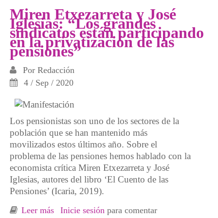
nada más que parados»
Miren Etxezarreta y José
Iglesias: “Los grandes
sindicatos están participando
en la privatización de las
pensiones”
Por
Redacción
4 / Sep / 2020
Los pensionistas son uno de los sectores de la
población que se han mantenido más
movilizados estos últimos año. Sobre el
problema de las pensiones hemos hablado con la
economista crítica Miren Etxezarreta y José
Iglesias, autores del libro ‘El Cuento de las
Pensiones’ (Icaria, 2019).
Leer más
sobre Miren Etxezarreta y José Iglesias: “Los
Inicie sesión
para comentar