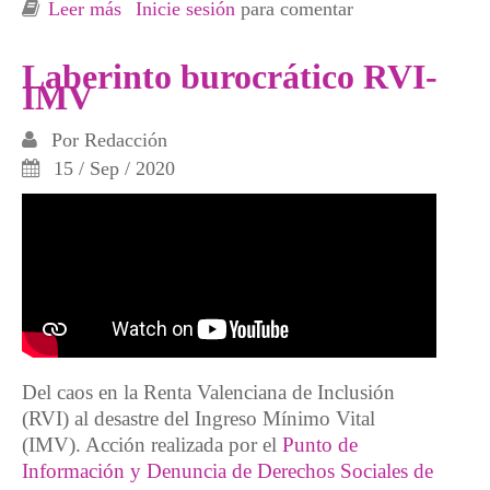
Leer más
sobre Segunda concentración: Laberinto
Inicie sesión
para comentar
burocrático RVI-IMV
Laberinto burocrático RVI-
IMV
Por
Redacción
15 / Sep / 2020
Del caos en la Renta Valenciana de Inclusión
(RVI) al desastre del Ingreso Mínimo Vital
(IMV). Acción realizada por el
Punto de
Información y Denuncia de Derechos Sociales de