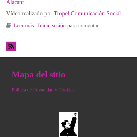
Alacant
Vídeo realizado por
Tropel Comunicación Social
Leer más
sobre Laberinto burocrático RVI-IMV
Inicie sesión
para comentar
Mapa del sitio
Política de Privacidad y Cookies