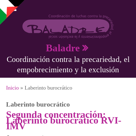
Pasar al contenido principal
Baladre
Coordinación contra la precariedad, el
empobrecimiento y la exclusión
Se encuentra usted aquí
Inicio
» Laberinto burocrático
Laberinto burocrático
Segunda concentración:
Laberinto burocrático RVI-
IMV