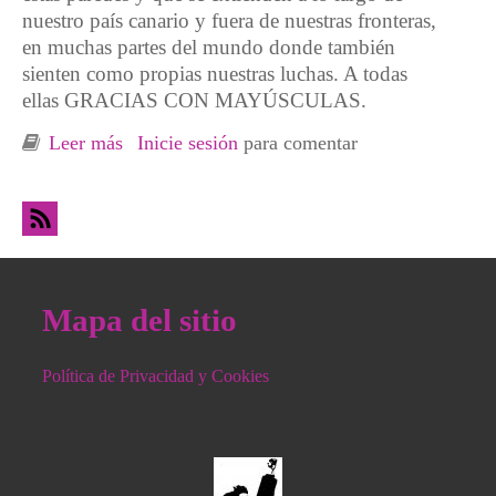
nuestro país canario y fuera de nuestras fronteras,
en muchas partes del mundo donde también
sienten como propias nuestras luchas. A todas
ellas GRACIAS CON MAYÚSCULAS.
Leer más
sobre Fiesta 9º Aniversario del Espacio Social
Inicie sesión
para comentar
La Casa: “9 años habitando la
RESISTENCIA”
Mapa del sitio
Política de Privacidad y Cookies