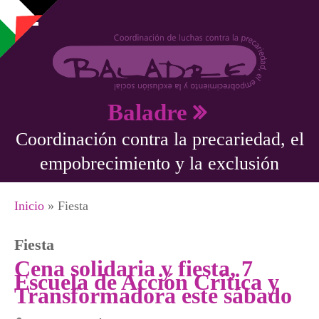
Pasar al contenido principal
Baladre
Coordinación contra la precariedad, el
empobrecimiento y la exclusión
Se encuentra usted aquí
Inicio
» Fiesta
Fiesta
Cena solidaria y fiesta, 7
Escuela de Acción Crítica y
Transformadora este sábado