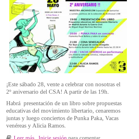
¡Este sábado 28, vente a celebrar con nosotras el
2º aniversario del CSA! A partir de las 19h.
Habrá presentación de un libro sobre propuestas
educativas del movimiento libertario, cenaremos
juntas y luego conciertos de Punka Paka, Vacas
venéreas y Alicia Ramos.
Leer más
sobre Fiesta 2º Aniversario CSA 3Peces,
Inicie sesión
para comentar