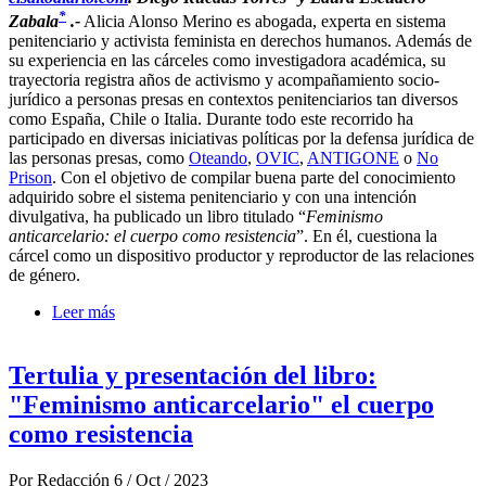
*
Zabala
.-
Alicia Alonso Merino es abogada, experta en sistema
penitenciario y activista feminista en derechos humanos. Además de
su experiencia en las cárceles como investigadora académica, su
trayectoria registra años de activismo y acompañamiento socio-
jurídico a personas presas en contextos penitenciarios tan diversos
como España, Chile o Italia. Durante todo este recorrido ha
participado en diversas iniciativas políticas por la defensa jurídica de
las personas presas, como
Oteando
,
OVIC
,
ANTIGONE
o
No
Prison
. Con el objetivo de compilar buena parte del conocimiento
adquirido sobre el sistema penitenciario y con una intención
divulgativa, ha publicado un libro titulado “
Feminismo
anticarcelario: el cuerpo como resistencia
”. En él, cuestiona la
cárcel como un dispositivo productor y reproductor de las relaciones
de género.
Leer más
sobre “Las reformas por sí solas no eliminarán las
condiciones estructurales que configuran la prisión”
Tertulia y presentación del libro:
"Feminismo anticarcelario" el cuerpo
como resistencia
Por
Redacción
6 / Oct / 2023