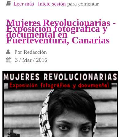
Leer más
sobre Exposición Mujeres Libres en Alcázar
Inicie sesión
para comentar
de San Juan
Mujeres Revolucionarias -
Exposición fotográfica y
documental en
Fuerteventura, Canarias
Por
Redacción
3 / Mar / 2016