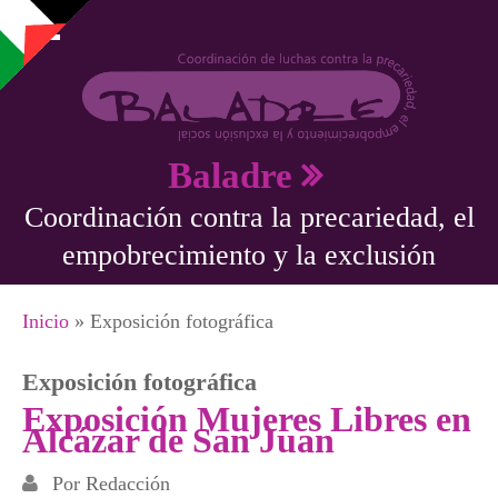
Pasar al contenido principal
Baladre
Coordinación contra la precariedad, el
empobrecimiento y la exclusión
Se encuentra usted aquí
Inicio
» Exposición fotográfica
Exposición fotográfica
Exposición Mujeres Libres en
Alcázar de San Juan
Por
Redacción