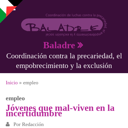
Pasar al contenido principal
Baladre
Coordinación contra la precariedad, el
empobrecimiento y la exclusión
Se encuentra usted aquí
Inicio
» empleo
empleo
Jóvenes que mal-viven en la
incertidumbre
Por
Redacción