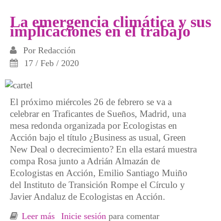
19 en los gig workers
La emergencia climática y sus
implicaciones en el trabajo
Por
Redacción
17 / Feb / 2020
El próximo miércoles 26 de febrero se va a
celebrar en Traficantes de Sueños, Madrid, una
mesa redonda organizada por Ecologistas en
Acción bajo el título ¿Business as usual, Green
New Deal o decrecimiento? En ella estará muestra
compa Rosa junto a Adrián Almazán de
Ecologistas en Acción, Emilio Santiago Muiño
del Instituto de Transición Rompe el Círculo y
Javier Andaluz de Ecologistas en Acción.
Leer más
sobre La emergencia climática y sus
Inicie sesión
para comentar