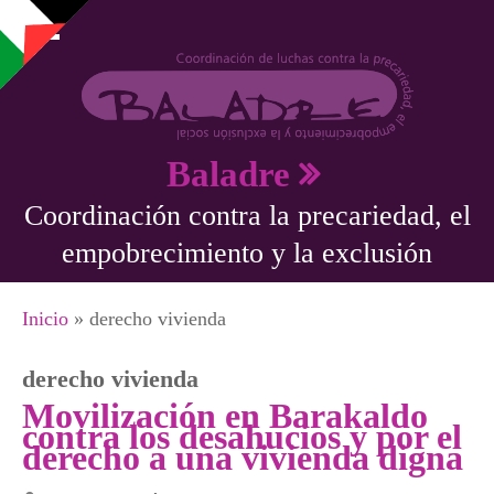
Pasar al contenido principal
Baladre
Coordinación contra la precariedad, el
empobrecimiento y la exclusión
Se encuentra usted aquí
Inicio
» derecho vivienda
derecho vivienda
Movilización en Barakaldo
contra los desahucios y por el
derecho a una vivienda digna