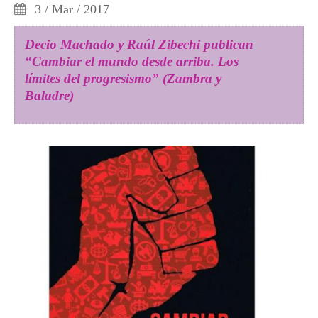
3 / Mar / 2017
Decio Machado y Raúl Zibechi publican
“Cambiar el mundo desde arriba. Los
límites del progresismo” (Zambra y
Baladre)