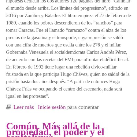
hipótesis dedican los dos autores 120 páginas del libro “Cambiar
el mundo desde arriba. Los límites del progresismo”, editado en
2016 por Zambra y Baladre. El libro empieza el 27 de febrero de
1989, cuando los pobres descendieron de los “ranchos” para
tomar Caracas. Fue el llamado “caracazo” contra el alza de los
precios de la gasolina y el transporte, cuya represión se saldó
con una cifra de muertos que oscila entre los 276 y el millar.
Gobernaba Venezuela el socialdemócrata Carlos Andrés Pérez,
de acuerdo con las recetas del FMI para afrontar el déficit fiscal.
En febrero de 1992 tiene lugar una rebelión cívico-militar
frustrada en la que participa Hugo Chávez, quien no saldrá de la
prisión hasta dos años después. “A partir de entonces Hugo
Chávez Frías va ocupando el centro del escenario, nada será
igual en las protestas”.
Leer más
sobre Estado, neodesarrollismo y autonomía
Inicie sesión
para comentar
popular
Común. Más allá de la
propiedad, el poder y el