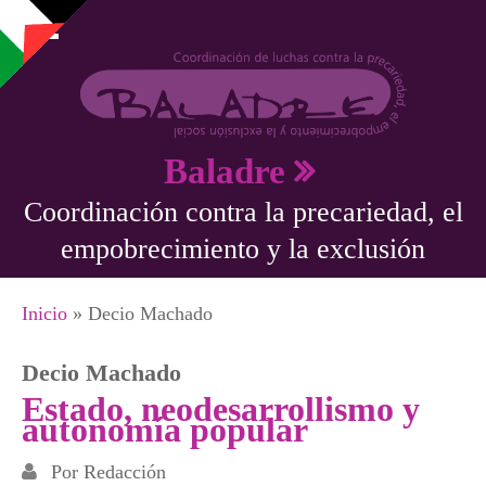
Pasar al contenido principal
Baladre
Coordinación contra la precariedad, el
empobrecimiento y la exclusión
Se encuentra usted aquí
Inicio
» Decio Machado
Decio Machado
Estado, neodesarrollismo y
autonomía popular
Por
Redacción