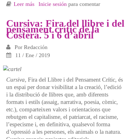
Leer más
sobre Cursiva: Fira del llibre i del pensament
Inicie sesión
para comentar
crític de la Costera. 5 i 6 d’abril
Cursiva: Fira del llibre i del
pensament crític de la
Costera. 5 i 6 d’abril
Por
Redacción
11 / Ene / 2019
Cursiva
, Fira del Llibre i del Pensament Crític, és
un espai per donar visibilitat a la creació, l’edició
i la distribució de llibres que, amb diferents
formats i estils (assaig, narrativa, poesia, còmic,
etc.), comparteixen valors i orientacions que
rebutgen el capitalisme, el patriarcat, el racisme,
l’especisme i, en definitiva, qualsevol forma
d’opressió a les persones, els animals o la natura.