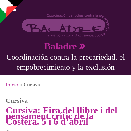
Pasar al contenido principal
Baladre
Coordinación contra la precariedad, el
empobrecimiento y la exclusión
Se encuentra usted aquí
Inicio
» Cursiva
Cursiva
Cursiva: Fira del llibre i del
pensament crític de la
Costera. 5 i 6 d’abril