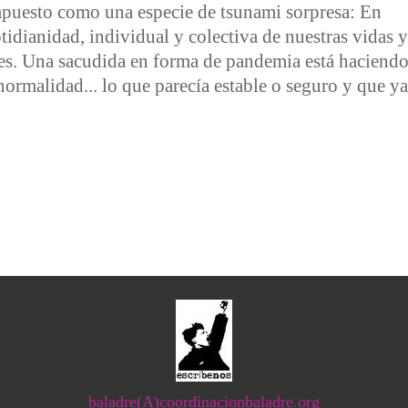
mpuesto como una especie de tsunami sorpresa: En
idianidad, individual y colectiva de nuestras vidas y
tes. Una sacudida en forma de pandemia está haciend
ormalidad... lo que parecía estable o seguro y que ya
erdad. Reflexiones sobre virus, pandemias, alarmas, y cuarente
baladre(A)coordinacionbaladre.org