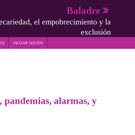
Baladre
ecariedad, el empobrecimiento y la
exclusión
YO
INICIAR SESIÓN
s, pandemias, alarmas, y