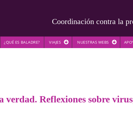
Coordinación contra la pr
¿QUÉ ES BALADRE?
VIAJES
NUESTRAS WEBS
APO
la verdad. Reflexiones sobre viru