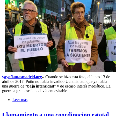
yayoflautasmadrid.org
.-
Cuando se hizo esta foto, el lunes 13 de
abril de 2017, Putin no había invadido Ucrania, aunque ya había
una guerra de “
baja intensidad
” y de escaso interés mediático. La
guerra a gran escala todavía era evitable.
Leer más
sobre Todas las Guerras son Evitables. ¡Paremos la
Siguiente!
Llamamiento a una coordinación estatal