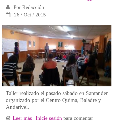
Por
Redacción
26 / Oct / 2015
Taller realizado el pasado sábado en Santander
organizado por el Centro Quima, Baladre y
Andarivel.
Leer más
sobre De la centralidad del empleo a la
Inicie sesión
para comentar
centralidad de la vida. Una mirada feminista a