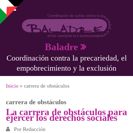
Pasar al contenido principal
Baladre
Coordinación contra la precariedad, el
empobrecimiento y la exclusión
Se encuentra usted aquí
Inicio
» carrera de obstáculos
carrera de obstáculos
La carrera de obstáculos para
ejercer los derechos sociales
Por
Redacción