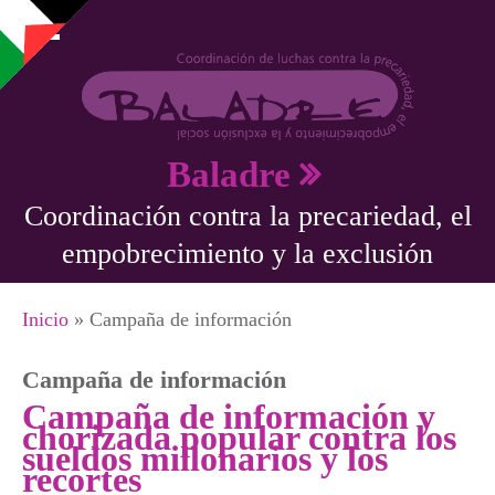
Pasar al contenido principal
Baladre
Coordinación contra la precariedad, el
empobrecimiento y la exclusión
Se encuentra usted aquí
Inicio
» Campaña de información
Campaña de información
Campaña de información y
chorizada popular contra los
sueldos millonarios y los
recortes