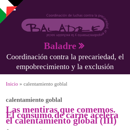
Pasar al contenido principal
Baladre
Coordinación contra la precariedad, el
empobrecimiento y la exclusión
Se encuentra usted aquí
Inicio
» calentamiento goblal
calentamiento goblal
Las mentiras que comemos.
El consumo de carne acelera
el calentamiento global (III)