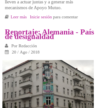
lleven a actuar juntas y a generar más
mecanismos de Apoyo Mutuo.
Leer más
sobre Un año mas de enredos por Alemania
Inicie sesión
para comentar
Reportaje: Alemania - País
de desigualdad
Por
Redacción
20 / Ago / 2018