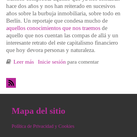
hace dos años y nos han reiterado en sucesivos
años sobre la burbuja inmobiliaria, sobre todo en
Berlín. Un reportaje que condesa mucho de
aquellos conocimientos que nos traemos
de
aquello que nos cuentan las compas de allá y un
interesante retrato del este capitalismo financiero
que hoy devora personas y naturaleza.
Leer más
sobre Reportaje: Alemania - País de
Inicie sesión
para comentar
desigualdad
Mapa del sitio
Política de Privacidad y Cookies