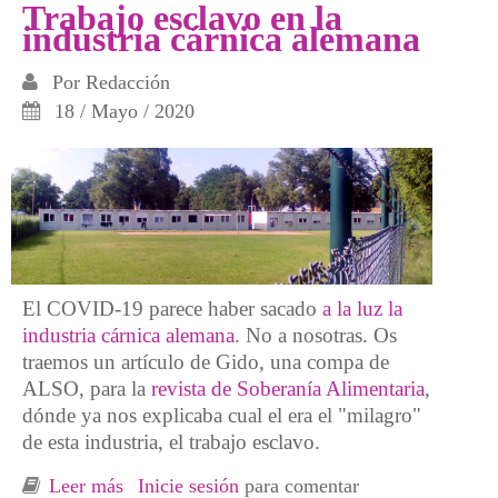
Trabajo esclavo en la
industria cárnica alemana
Por
Redacción
18 / Mayo / 2020
El COVID-19 parece haber sacado
a la luz la
industria cárnica alemana
. No a nosotras. Os
traemos un artículo de Gido, una compa de
ALSO, para la
revista de Soberanía Alimentaria
,
dónde ya nos explicaba cual el era el "milagro"
de esta industria, el trabajo esclavo.
Leer más
sobre Trabajo esclavo en la industria cárnica
Inicie sesión
para comentar